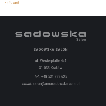
<< Powrót
SADOWSKA SALON
ul. Westerplatte 4/4
31-033 Kraków
tel.:
+48 531 833 625
email:
salon@annasadowska.com.pl