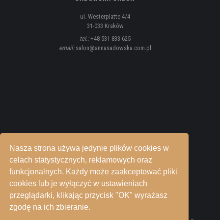
ul. Westerplatte 4/4
31-033 Kraków
tel.:
+48 531 833 625
email:
salon@annasadowska.com.pl
Nasza strona używa jedynie plików cookies w
celach statystycznych, reklamowych oraz
funkcjonalnych. Każdy może zaakceptować pliki
cookies lub je wyłączyć w ustawieniach
przeglądarki, klikając przycisk "OK" wyrażasz
zgodę na ich zbieranie.