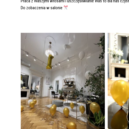
Praca z Waszymi włosami i uszczęśliwianie Was to dla nas czys
Do zobaczenia w salonie