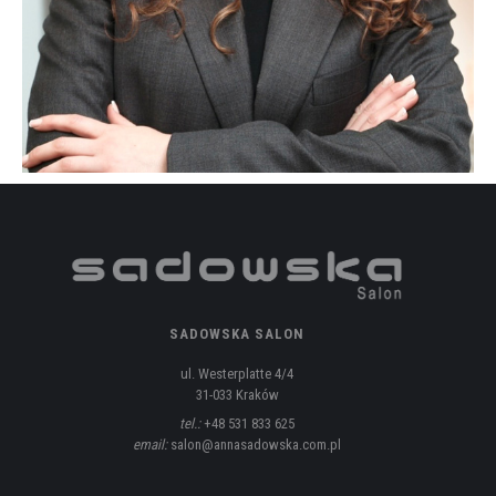
SADOWSKA SALON
ul. Westerplatte 4/4
31-033 Kraków
tel.:
+48 531 833 625
email:
salon@annasadowska.com.pl