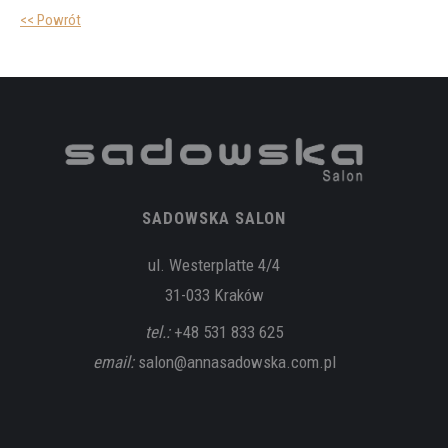
<< Powrót
SADOWSKA SALON
ul. Westerplatte 4/4
31-033 Kraków
tel.:
+48 531 833 625
email:
salon@annasadowska.com.pl