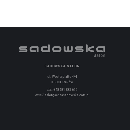
SADOWSKA SALON
ul. Westerplatte 4/4
31-033 Kraków
tel.:
+48 531 833 625
email:
salon@annasadowska.com.pl